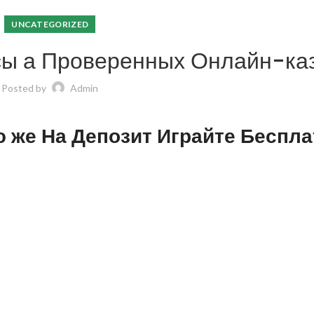
UNCATEGORIZED
сы а Проверенных Онлайн-ка
Posted by
Admin
 же На Депозит Играйте Беспла