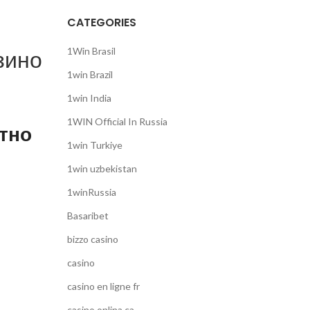
CATEGORIES
зино
1Win Brasil
1win Brazil
1win India
1WIN Official In Russia
тно
1win Turkiye
1win uzbekistan
1winRussia
Basaribet
bizzo casino
casino
casino en ligne fr
casino onlina ca