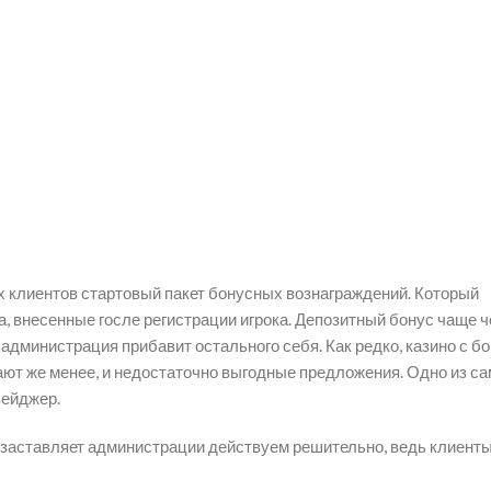
 клиентов стартовый пакет бонусных вознаграждений. Который
а, внесенные госле регистрации игрока. Депозитный бонус чаще 
администрация прибавит остального себя. Как редко, казино с б
ают же менее, и недостаточно выгодные предложения. Одно из с
вейджер.
 заставляет администрации действуем решительно, ведь клиенты