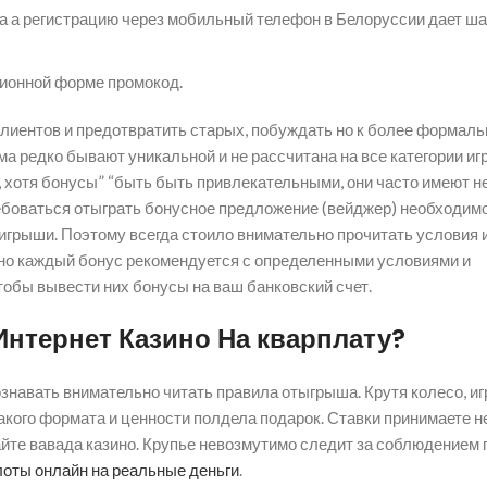
а а регистрацию через мобильный телефон в Белоруссии дает ш
ционной форме промокод.
клиентов и предотвратить старых, побуждать но к более формал
а редко бывают уникальной и не рассчитана на все категории иг
то, хотя бонусы” “быть быть привлекательными, они часто имеют н
ребоваться отыграть бонусное предложение (вейджер) необходим
ыигрыши. Поэтому всегда стоило внимательно прочитать условия 
, но каждый бонус рекомендуется с определенными условиями и
обы вывести них бонусы на ваш банковский счет.
нтернет Казино На кварплату?
знавать внимательно читать правила отыгрыша. Крутя колесо, иг
какого формата и ценности полдела подарок. Ставки принимаете н
айте вавада казино. Крупье невозмутимо следит за соблюдением
лоты онлайн на реальные деньги
.