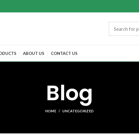
ODUCTS
ABOUT US
CONTACT US
Blog
HOME
UNCATEGORIZED