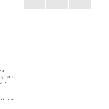
чем
онусом на
амых
 обратят