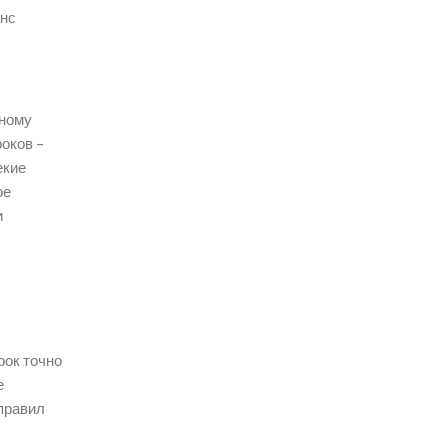
анс
ьному
роков –
екие
ое
и
рок точно
е
 правил