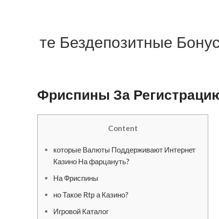
те Бездепозитные Бону
Фриспины За Регистрацию
Content
которые Валюты Поддерживают Интернет
Казино На фарцануть?
На Фриспины
но Такое Rtp а Казино?
Игровой Каталог