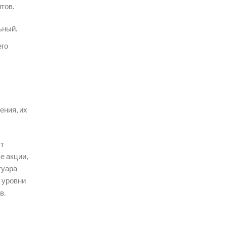
тов.
ьный.
его
ения, их
ут
е акции,
туара
 уровни
в.