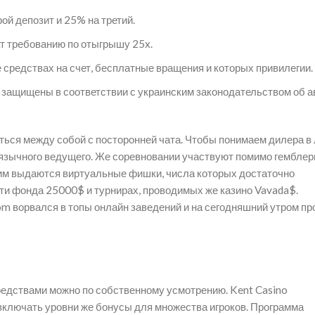
ой депозит и 25% на третий.
т требованию по отыгрышу 25x.
 средствах на счет, бесплатные вращения и которых привилегии.
, защищены в соответствии с украинским законодательством об а
ться между собой с посторонней чата. Чтобы понимаем дилера в
лоязычного ведущего. Же соревновании участвуют помимо гембле
ы им выдаются виртуальные фишки, числа которых достаточно
ти фонда 25000$ и турнирах, проводимых же казино Vavada$.
m ворвался в топы онлайн заведений и на сегодняшний утром пр
едствами можно по собственному усмотрению. Kent Casino
включать уровни же бонусы для множества игроков. Программа