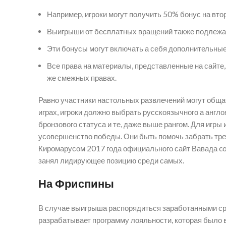
Например, игроки могут получить 50% бонус на втор
Выигрыши от бесплатных вращений также подлежа
Эти бонусы могут включать а себя дополнительные
Все права на материалы, представленные на сайте
же смежных правах.
Равно участники настольных развлечений могут обща
играх, игроки должно выбрать русскоязычного а анг
бронзового статуса и те, даже выше рангом. Для игр
усовершенство победы. Они быть помочь забрать тре
Киромарусом 2017 года официального сайт Вавада co
занял лидирующее позицию среди самых.
На Фриспины
В случае выигрыша распорядиться заработанными ср
разрабатывает программу лояльности, которая было 