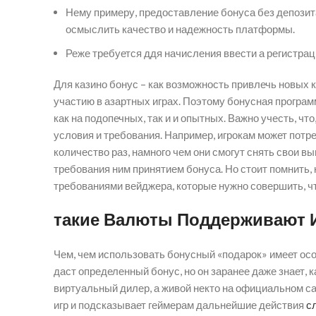
Нему примеру, предоставление бонуса без депозит
осмыслить качество и надежность платформы.
Реже требуется ддя начисления ввести а регистра
Для казино бонус – как возможность привлечь новых 
участию в азартных играх. Поэтому бонусная программ
как на подопечных, так и и опытных. Важно учесть, ч
условия и требования. Например, игрокам может пот
количество раз, намного чем они смогут снять свои в
требования ним принятием бонуса. Но стоит помнить
требованиями вейджера, которые нужно совершить, чт
такие Валюты Поддерживают И
Чем, чем использовать бонусный «подарок» имеет осо
даст определенный бонус, но он заранее даже знает, 
виртуальный дилер, а живой некто на официальном с
игр и подсказывает геймерам дальнейшие действия
с