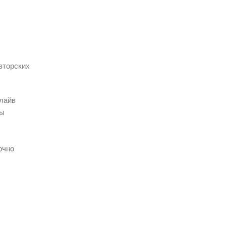
вторских
 лайв
ры
очно